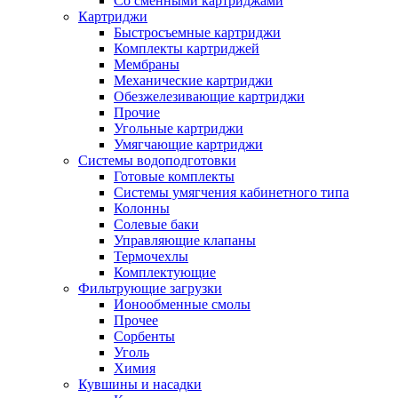
Со сменными картриджами
Картриджи
Быстросъемные картриджи
Комплекты картриджей
Мембраны
Механические картриджи
Обезжелезивающие картриджи
Прочие
Угольные картриджи
Умягчающие картриджи
Системы водоподготовки
Готовые комплекты
Системы умягчения кабинетного типа
Колонны
Солевые баки
Управляющие клапаны
Термочехлы
Комплектующие
Фильтрующие загрузки
Ионообменные смолы
Прочее
Сорбенты
Уголь
Химия
Кувшины и насадки