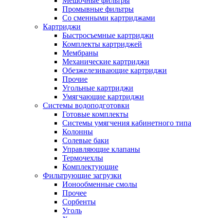
Мешочные фильтры
Промывные фильтры
Со сменными картриджами
Картриджи
Быстросъемные картриджи
Комплекты картриджей
Мембраны
Механические картриджи
Обезжелезивающие картриджи
Прочие
Угольные картриджи
Умягчающие картриджи
Системы водоподготовки
Готовые комплекты
Системы умягчения кабинетного типа
Колонны
Солевые баки
Управляющие клапаны
Термочехлы
Комплектующие
Фильтрующие загрузки
Ионообменные смолы
Прочее
Сорбенты
Уголь