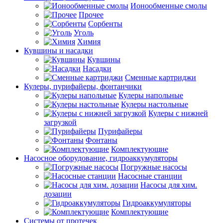
Ионообменные смолы
Прочее
Сорбенты
Уголь
Химия
Кувшины и насадки
Кувшины
Насадки
Сменные картриджи
Кулеры, пурифайеры, фонтанчики
Кулеры напольные
Кулеры настольные
Кулеры с нижней
загрузкой
Пурифайеры
Фонтаны
Комплектующие
Насосное оборудование, гидроаккумуляторы
Погружные насосы
Насосные станции
Насосы для хим.
дозации
Гидроаккумуляторы
Комплектующие
Системы от протечек