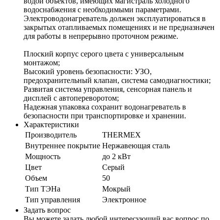
водой объектов, имеющих магистраль холодного
водоснабжения с необходимыми параметрами.
Электроводонагреватель должен эксплуатироваться в
закрытых отапливаемых помещениях и не предназначен
для работы в непрерывно проточном режиме.
Плоский корпус серого цвета с универсальным
монтажом;
Высокий уровень безопасности: УЗО,
предохранительный клапан, система самодиагностики;
Развитая система управления, сенсорная панель и
дисплей с автопереворотом;
Надежная упаковка сохранит водонагреватель в
безопасности при транспортировке и хранении.
Характеристики
Производитель
THERMEX
Внутреннее покрытие
Нержавеющая сталь
Мощность
до 2 кВт
Цвет
Серый
Объем
50
Тип ТЭНа
Мокрый
Тип управления
Электронное
Задать вопрос
Вы можете задать любой интересующий вас вопрос по