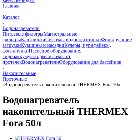
качестве воды?
Главная
-
Каталог
-
Водонагреватели
Питьевые фильтры
Магистральные
фильтры
Картриджи
Системы водоподготовки
Фильтрующие
загрузки
Кувшины и насадки
Кулеры, пурифайеры,
фонтанчики
Насосное оборудование,
гидроаккумуляторы
Системы от
протечек
Водонагреватели
Оборудование для бассейнов
-
Накопительные
Проточные
-
Водонагреватель накопительный THERMEX Fora 50л
Водонагреватель
накопительный THERMEX
Fora 50л